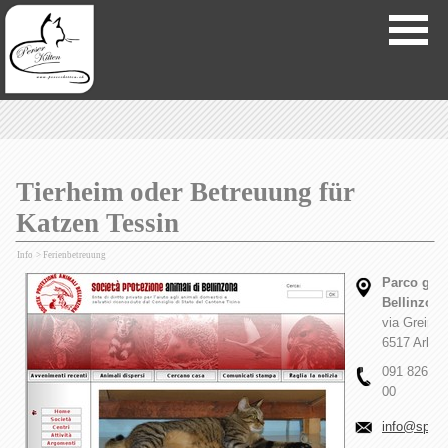
Tierheim oder Betreuung für
Katzen Tessin
Info
> Ferienbetreuung
Parco gatt
Bellinzona
via Greina
6517 Arbed
091 826 38
00
info
@spab.